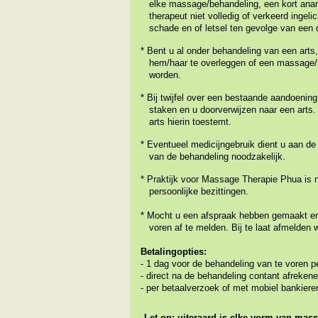
elke
massage/behandeling, e
en kort an
therapeut niet
volledig of
verkeerd ingelic
schade en of
letsel
ten
gevolge
van een 
* Bent u al onder behandeling van een arts,
hem/haar
te overleggen of een massage/
worden.
*
Bij twijfel over een bestaande aandoening
staken
en u doorverwijzen naar een arts
arts hierin
toestemt.
* Eventueel medicijngebruik dient u aan de
van
de behandeling noodzakelijk.
* Praktijk voor Massage Therapie Phua is ni
persoonlijke bezittingen.
* Mocht u een afspraak hebben gemaakt e
voren af te melden. Bij te laat afmelden 
Betalingopties:
- 1 dag voor de behandeling van te voren 
- direct na de behandeling contant afrekene
- per betaalverzoek of met mobiel bankiere
Let op: uiteraard is elke vorm van mass