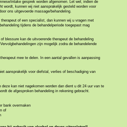
amnese/intake gesprek worden
afgenomen. Let wel, indien de
ht w
ordt, kunnen wij niet aansprakelijk gesteld worden voor
door ons uitgevoerde massage/behandeling.
 therapeut of een specialist, dan
kunnen wij u vragen met
behandeling tijdens de b
ehandelperiode toegepast mag
 of blessure kan de uitvoerende therapeut
de behandeling
.
Vervolgbehandelingen z
ijn mogelijk zodra de behandelende
 therapeut mee te delen. In een aantal
gevallen is aanpassing
et aansprakelijk voor diefstal, verlies o
f beschadiging van
n deze kan niet nagekomen worden
dan dient u dit 24 uur van te
wordt de
afgesproken behandeling in rekening gebracht.
per bank overmaken
n of
n
age bij gebruik van alcohol en drugs uitgesloten!!