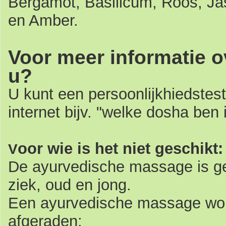
Bergamot, Basilicum, Roos, Jas
en Amber.
V
oor
meer informatie o
u?
U kunt een persoonlijkhiedstes
internet bijv. "welke dosha ben 
oor wie is het niet geschikt:
V
De ayurvedische massage is ge
ziek, oud en jong.
Een ayurvedische massage word
afgeraden: